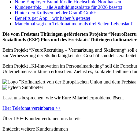
Neue Employer Brand für die Hochschule Nordhausen
Kundenerfolg – alle Ausbildungsplätze für 2026 besetzt
Hinter den Kulissen bei der Gramß GmbH
Benefits per App – wir haben’s getestet
Manchmal sagt ein Telefonat mehr als drei Seiten Lebenslauf.
Die vom Freistaat Thüringen geförderten Projekte “NeuroRecru
Sozialfonds (ESF) Plus und des Freistaats Thüringen kofinanzier
Beim Projekt “NeuroRecruiting – Vermarktung und Skalierung“ soll 
zur Verbesserung der Skalierfähigkeit des Geschäftsmodells erarbe
Beim Projekt „KI-Innovation im Personalmarketing“ soll die Forschun
Unternehmensstrukturen erforschen. Ziel ist es, konkrete Leitlinien 
Lasst uns besprechen, wie wir Eure Mitarbeiterprobleme lösen.
Hier Telefonat vereinbaren >>
Über 130+ Kunden vertrauen uns bereits.
Entdeckt weitere Kundenstimmen